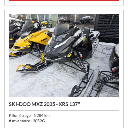
X
:
SKI-DOO MXZ 2025 - XRS 137''
Kilométrage :
6 284
km
# inventaire :
3052G