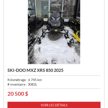
SKI-DOO MXZ XRS 850 2025
Kilométrage :
6 745
km
# inventaire :
3082L
20 500
$
P
R
I
VOIR LES DÉTAILS