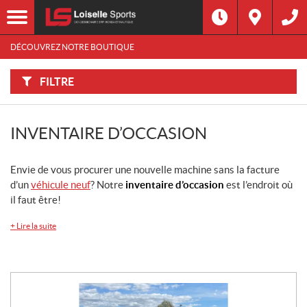
F
I
Filtre
L
Type
T
R
DÉCOUVREZ NOTRE BOUTIQUE
E
R
Catégorie
P
A
FILTRE
R
:
Marque
INVENTAIRE D’OCCASION
Année
Envie de vous procurer une nouvelle machine sans la facture
Prix
d’un
véhicule neuf
? Notre
inventaire d’occasion
est l’endroit où
il faut être!
Inventaire
CHERCHER
+
Lire la suite