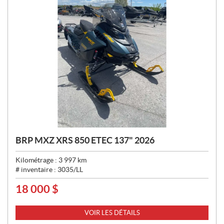
BRP MXZ XRS 850 ETEC 137" 2026
Kilométrage :
3 997
km
# inventaire :
3035/LL
18 000
$
P
R
I
VOIR LES DÉTAILS
X