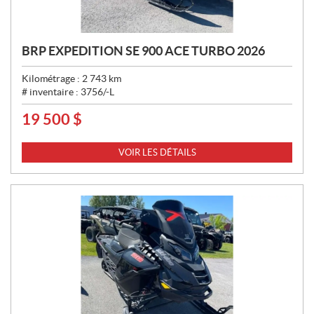
BRP EXPEDITION SE 900 ACE TURBO 2026
Kilométrage :
2 743
km
# inventaire :
3756/-L
19 500
$
P
R
I
VOIR LES DÉTAILS
X
: