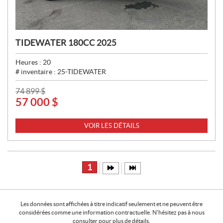
TIDEWATER 180CC 2025
Heures :
20
# inventaire :
25-TIDEWATER
P
74 899
$
57 000
$
R
I
X
VOIR LES DÉTAILS
:
1
Les données sont affichées à titre indicatif seulement et ne peuvent être
considérées comme une information contractuelle. N'hésitez pas à nous
consulter pour plus de détails.