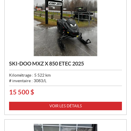
SKI-DOO MXZ X 850 ETEC 2025
Kilométrage :
5 522
km
# inventaire :
3083/L
15 500
$
P
R
I
VOIR LES DÉTAILS
X
: