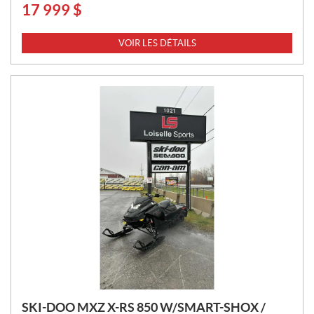
17 999
$
P
R
I
VOIR LES DÉTAILS
X
:
SKI-DOO MXZ X-RS 850 W/SMART-SHOX /