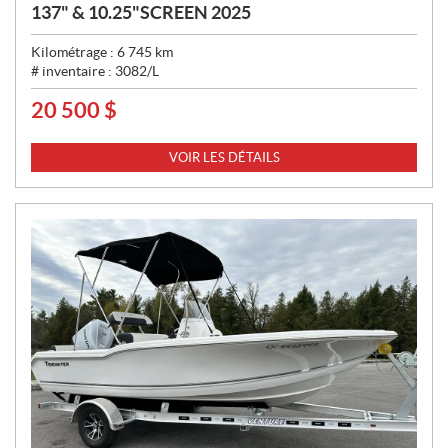
137" & 10.25"SCREEN 2025
Kilométrage :
6 745
km
# inventaire :
3082/L
20 500
$
P
R
I
VOIR LES DÉTAILS
X
: