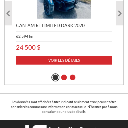
 R
CAN-AM RT LIMITED DARK 2020
BRP
62 594
km
16 
24 500
$
11
VOIR LES DÉTAILS
Les données sont affichées à titre indicatif seulement et ne peuvent être
considérées comme une information contractuelle. N'hésitez pas à nous
consulter pour plus de détails.
C
L