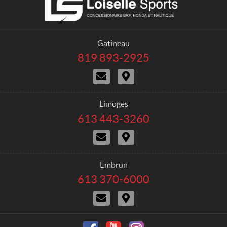
o
o
n
i
t
s
a
e
Gatineau
c
l
819 893-2925
T
t
l
é
N
I
e
l
o
t
é
S
u
i
p
p
s
n
h
Limoges
o
j
é
o
613 443-3260
T
r
o
r
n
é
i
a
e
t
N
I
l
n
i
s
o
t
é
d
r
:
u
i
p
r
e
s
n
h
Embrun
e
j
é
o
613 370-6000
T
o
r
n
é
i
a
e
N
I
l
n
i
o
t
é
d
r
:
u
i
p
r
e
s
n
h
e