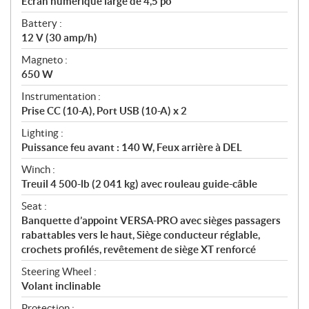
Écran numérique large de 4,5 po
Battery :
12 V (30 amp/h)
Magneto :
650 W
Instrumentation :
Prise CC (10-A), Port USB (10-A) x 2
Lighting :
Puissance feu avant : 140 W, Feux arrière à DEL
Winch :
Treuil 4 500-lb (2 041 kg) avec rouleau guide-câble
Seat :
Banquette d’appoint VERSA-PRO avec sièges passagers
rabattables vers le haut, Siège conducteur réglable,
crochets profilés, revêtement de siège XT renforcé
Steering Wheel :
Volant inclinable
Protection :