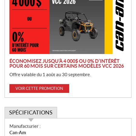
o
m
o
t
i
o
n
ÉCONOMISEZ JUSQU’À 4 000$ OU 0% D’INTÉRÊT
POUR 60 MOIS SUR CERTAINS MODÈLES VCC 2026
Offre valable du 1 août au 30 septembre.
VOIR CETTE PROMOTION
SPÉCIFICATIONS
S
Manufacturier :
p
Can-Am