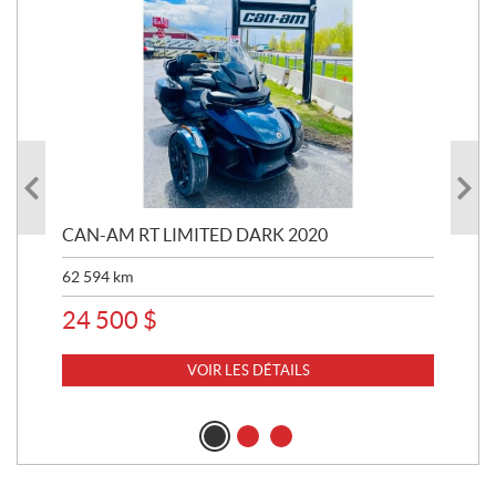
 R
CAN-AM RT LIMITED DARK 2020
BRP
62 594
km
16 
24 500
$
11
VOIR LES DÉTAILS