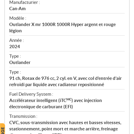
S
Manufacturier :
p
Can-Am
é
Modèle :
c
Outlander X mr 1000R 1000R Hyper argent et rouge
i
légion
f
i
Année :
2024
c
a
Type :
t
Outlander
i
Type :
o
91 ch, Rotax de 976 cc, 2 cyl. en V, avec col d’entrée d’air
n
refroidi par liquide avec radiateur repositionné
s
Fuel Delivery System :
MC
Accélérateur intelligent (iTC
) avec injection
électronique de carburant (EFI)
Transmission :
CVC, sous-transmission avec hautes et basses vitesses,
stationnement, point mort et marche arrière, freinage