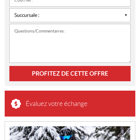
Courriel :
*
Questions/Commentaires :
PROFITEZ DE CETTE OFFRE
Évaluez votre échange
N
O