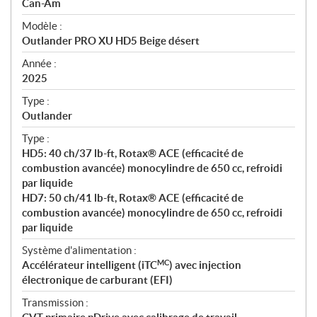
p
Can-Am
é
Modèle :
c
Outlander PRO XU HD5 Beige désert
i
f
Année :
i
2025
c
Type :
a
Outlander
t
Type :
i
HD5: 40 ch/37 lb-ft, Rotax® ACE (efficacité de
o
combustion avancée) monocylindre de 650 cc, refroidi
n
par liquide
s
HD7: 50 ch/41 lb-ft, Rotax® ACE (efficacité de
combustion avancée) monocylindre de 650 cc, refroidi
par liquide
Système d'alimentation :
MC
Accélérateur intelligent (iTC
) avec injection
électronique de carburant (EFI)
Transmission :