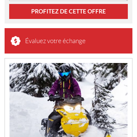
PROFITEZ DE CETTE OFFRE
Évaluez votre échange
N
O
U
V
E
L
L
E
S