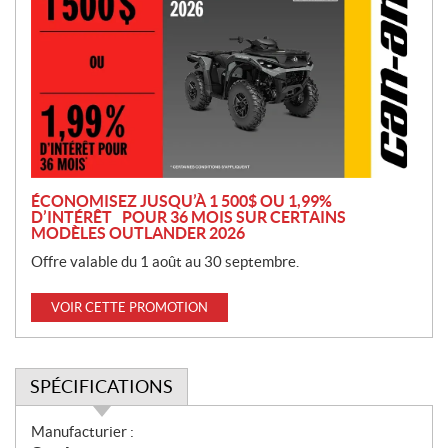
o
m
o
t
i
o
n
ÉCONOMISEZ JUSQU’À 1 500$ OU 1,99%
D’INTÉRÊT POUR 36 MOIS SUR CERTAINS
MODÈLES OUTLANDER 2026
Offre valable du 1 août au 30 septembre.
VOIR CETTE PROMOTION
SPÉCIFICATIONS
S
Manufacturier :