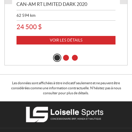
 R
CAN-AM RT LIMITED DARK 2020
BRP
62 594
km
16 
24 500
$
11
VOIR LES DÉTAILS
Les données sont affichées à titre indicatif seulement et ne peuvent être
considérées comme une information contractuelle. N'hésitez pas à nous
consulter pour plus de détails.
C
L
o
o
n
i
t
s