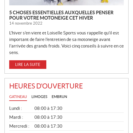
5 CHOSES ESSENTIELLES AUXQUELLES PENSER
POUR VOTRE MOTONEIGE CET HIVER
14 novembre 2022
L’hiver s’en vient et Loiselle Sports vous rappelle qu’il est
important de faire l’entretien de sa motoneige avant
l’arrivée des grands froids. Voici cinq conseils à suivre en ce
sens.
LIRE LA SUITE
HEURES D'OUVERTURE
GATINEAU
LIMOGES
EMBRUN
G
Lundi :
08:00 à 17:30
É
N
Mardi :
08:00 à 17:30
É
Mercredi :
08:00 à 17:30
R
A