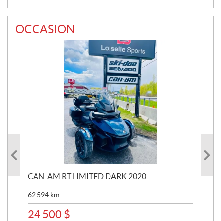
OCCASION
CAN-AM RT LIMITED DARK 2020
BR
20
62 594
km
6 2
24 500
$