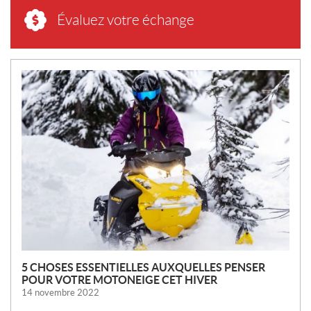
Évaluez votre échange
N
O
U
V
E
L
L
E
S
5 CHOSES ESSENTIELLES AUXQUELLES PENSER
POUR VOTRE MOTONEIGE CET HIVER
14 novembre 2022