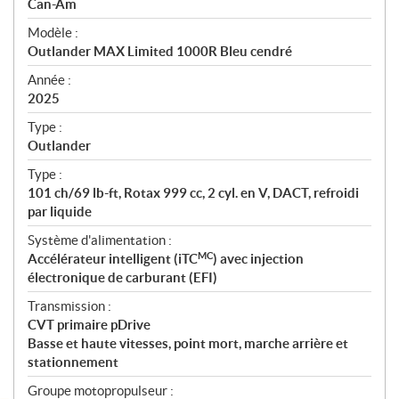
p
Can-Am
é
Modèle :
c
Outlander MAX Limited 1000R Bleu cendré
i
f
Année :
i
2025
c
Type :
a
Outlander
t
Type :
i
101 ch/69 lb-ft, Rotax 999 cc, 2 cyl. en V, DACT, refroidi
o
par liquide
n
s
Système d'alimentation :
MC
Accélérateur intelligent (iTC
) avec injection
électronique de carburant (EFI)
Transmission :
CVT primaire pDrive
Basse et haute vitesses, point mort, marche arrière et
stationnement
Groupe motopropulseur :