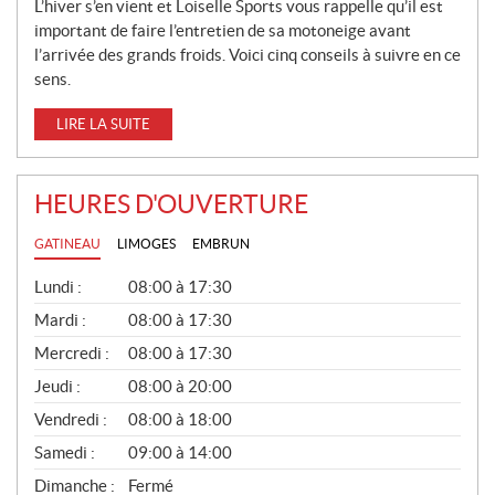
L’hiver s’en vient et Loiselle Sports vous rappelle qu’il est
important de faire l’entretien de sa motoneige avant
l’arrivée des grands froids. Voici cinq conseils à suivre en ce
sens.
LIRE LA SUITE
HEURES D'OUVERTURE
GATINEAU
LIMOGES
EMBRUN
G
Lundi :
08:00 à 17:30
É
N
Mardi :
08:00 à 17:30
É
Mercredi :
08:00 à 17:30
R
A
Jeudi :
08:00 à 20:00
L
Vendredi :
08:00 à 18:00
Samedi :
09:00 à 14:00
Dimanche :
Fermé