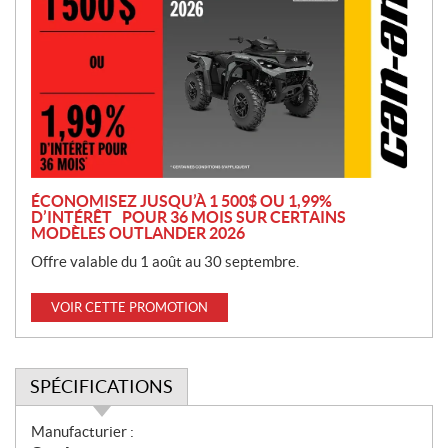
o
m
o
t
i
o
n
ÉCONOMISEZ JUSQU’À 1 500$ OU 1,99%
D’INTÉRÊT POUR 36 MOIS SUR CERTAINS
MODÈLES OUTLANDER 2026
Offre valable du 1 août au 30 septembre.
VOIR CETTE PROMOTION
SPÉCIFICATIONS
S
Manufacturier :