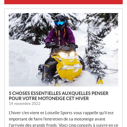
N
O
U
V
E
L
L
E
S
5 CHOSES ESSENTIELLES AUXQUELLES PENSER
POUR VOTRE MOTONEIGE CET HIVER
14 novembre 2022
L’hiver s’en vient et Loiselle Sports vous rappelle qu’il est
important de faire l’entretien de sa motoneige avant
l’arrivée des grands froids. Voici cinq conseils à suivre en ce