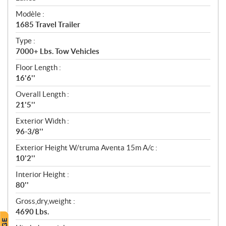
é
Modèle :
c
1685 Travel Trailer
i
f
Type :
i
7000+ Lbs. Tow Vehicles
c
Floor Length :
a
16'6''
t
Overall Length :
i
21'5''
o
n
Exterior Width :
s
96-3/8''
Exterior Height W/truma Aventa 15m A/c :
10'2''
Interior Height :
80''
Gross,dry,weight :
4690 Lbs.