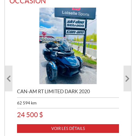
OCCASION
 R
CAN-AM RT LIMITED DARK 2020
BRP
62 594
km
16 
24 500
$
11
VOIR LES DÉTAILS