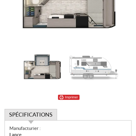
Imprimer
SPÉCIFICATIONS
S
Manufacturier :
p
Lance