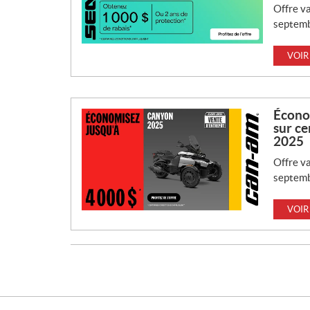
Offre va
septemb
VOIR
Économ
sur c
2025
Offre va
septemb
VOIR