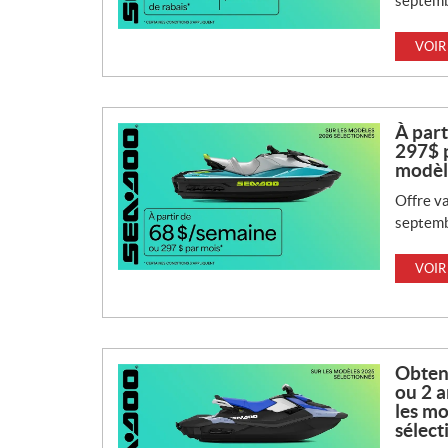
septemb
VOIR
À part
297$ p
modèl
Offre va
septemb
VOIR
Obtene
ou 2 a
les m
sélect