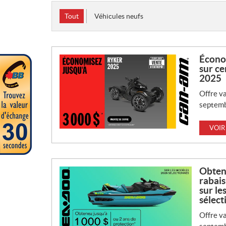
Tout
Véhicules neufs
Économ
sur ce
2025
Offre va
septemb
VOIR
Obtene
rabais
sur le
sélect
Offre va