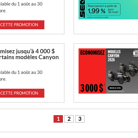
lable du 1 août au 30
re.
 CETTE PROMOTION
isez jusqu’à 4 000 $
ertains modèles Canyon
lable du 1 août au 30
re.
 CETTE PROMOTION
1
2
3