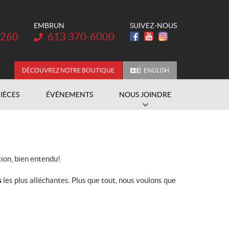
EMBRUN
SUIVEZ-NOUS
Téléphone :
3260
613 370-6000
DÉCOUVREZ NOTRE BOUTIQUE
ENGLISH
PIÈCES
ÉVÉNEMENTS
NOUS JOINDRE
ion, bien entendu!
s
les plus alléchantes. Plus que tout, nous voulons que