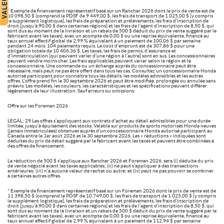
* Exemple de financement représentatif basé sur un Rancher 2026 dont le prix de vente est de
10 098,50 $ (comprend le PDSF de 9 449,00 $, les frais de transport de 1 025,00 $ [y compris
le supplément logistique], les frais de préparation et prélèvements, les frais d’inscription de
droit [jusqu’à 90,00 $ dans certaines régions] et les frais de l’agent d’inscription de 8,50 $, qui
sont dus au moment de la livraison et un rabais de 500 $ déduit du prix de vente suggéré par le
fabricant avant les taxes), avec un acompte de 0,00 $ ou une reprise équivalente, financé au
taux annuel effectif global de 2,99 % équivalant à un paiement de 100,06 $ par semaine
pendant 24 mois. 104 paiements requis. Le coût d’emprunt est de 307,86 $ pour une
obligation totale de 10 406,36 $. Les taxes, les frais de permis, d’assurance et
d’immatriculation [qui peuvent varier d’une région à l’autre] sont en sus. Les concessionnaires
peuvent vendre moins cher. Les frais applicables peuvent varier selon la région et le
concessionnaire. Une commande ou un échange auprès du concessionnaire peut être
nécessaire, mais peut ne pas être offert dans tous les cas. Consultez un concessionnaire Honda
autorisé participant pour connaître tous les détails, les modèles admissibles et les autres
offres. L’offre prend fin le 30 septembre 2026 et peut être modifiée, prolongée ou annulée sans
préavis. Les modèles, les couleurs, les caractéristiques et les spécifications peuvent différer
légèrement de leur illustration. Sauf erreurs ou omissions.
Offre sur les Foreman 2026
LEGAL: 29 Les offres s’appliquent aux contrats d’achat au détail admissibles pour une durée
limitée, jusqu’à épuisement des stocks. Valable sur produits de sports motorisés Honda neuves
(jamais immatriculées) obtenues auprès d’un concessionnaire Honda autorisé participant au
Canada entre le 1er août 2026 et le 30 septembre 2026. Les « réductions » indiquées sont
déduites du prix de détail suggéré par le fabricant avant les taxes et peuvent être combinées à
des offres de financement.
La réduction de 500 $ s’applique aux Rancher 2026 et Foreman 2026, sera (i) déduite du prix
de vente négocié avant les taxes applicables; (ii) ne peut s’appliquer à des transactions
antérieures; (iii) n’a aucune valeur de rachat ou autre; et (iv) peut ne pas pouvoir se combiner
à certaines autres offres.
* Exemple de financement représentatif basé sur un Foreman 2026 dont le prix de vente est de
11 398,50 $ (comprend le PDSF de 10 749,00 $, les frais de transport de 1 025,00 $ [y compris
le supplément logistique], les frais de préparation et prélèvements, les frais d’inscription de
droit [jusqu’à 90,00 $ dans certaines régions] et les frais de l’agent d’inscription de 8,50 $, qui
sont dus au moment de la livraison et un rabais de 500 $ déduit du prix de vente suggéré par le
fabricant avant les taxes), avec un acompte de 0,00 $ ou une reprise équivalente, financé au
taux annuel effectif global de 2,99 % équivalant à un paiement de 112,94 $ par semaine