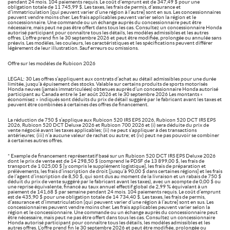
pendant 24 mois. 104 paiements requis. Le coût d’emprunt est de 347,49 $ pour une
obligation totale de 11 745,99 $. Les taxes, les frais de permis, d’assurance et
d’immatriculation [qui peuvent varier d’une région à l’autre] sont en sus. Les concessionnaires
peuvent vendre moins cher. Les frais applicables peuvent varier selon la région et le
concessionnaire. Une commande ou un échange auprès du concessionnaire peut être
nécessaire, mais peut ne pas être offert dans tous les cas. Consultez un concessionnaire Honda
autorisé participant pour connaître tous les détails, les modèles admissibles et les autres
offres. L’offre prend fin le 30 septembre 2026 et peut être modifiée, prolongée ou annulée sans
préavis. Les modèles, les couleurs, les caractéristiques et les spécifications peuvent différer
légèrement de leur illustration. Sauf erreurs ou omissions.
Offre sur les modèles de Rubicon 2026
LEGAL: 30 Les offres s’appliquent aux contrats d’achat au détail admissibles pour une durée
limitée, jusqu’à épuisement des stocks. Valable sur certains produits de sports motorisés
Honda neuves (jamais immatriculées) obtenues auprès d’un concessionnaire Honda autorisé
participant au Canada entre le 1er août 2026 et le 30 septembre 2026 Les montants «
économisez » indiqués sont déduits du prix de détail suggéré par le fabricant avant les taxes et
peuvent être combinées à certaines des offres de financement.
La réduction de 750 $ s’applique aux Rubicon 520 IRS EPS 2026, Rubicon 520 DCT IRS EPS
2026, Rubicon 520 DCT Deluxe 2026 et Rubicon 700 2026 et (i) sera déduite du prix de
vente négocié avant les taxes applicables; (ii) ne peut s’appliquer à des transactions
antérieures; (iii) n’a aucune valeur de rachat ou autre; et (iv) peut ne pas pouvoir se combiner
à certaines autres offres.
* Exemple de financement représentatif basé sur un Rubicon 520 DCT IRS EPS Deluxe 2026
dont le prix de vente est de 14 298,50 $ (comprend le PDSF de 13 899,00 $, les frais de
transport de 1 025,00 $ [y compris le supplément logistique], les frais de préparation et
prélèvements, les frais d’inscription de droit [jusqu’à 90,00 $ dans certaines régions] et les frais
de l’agent d’inscription de 8,50 $, qui sont dus au moment de la livraison et un rabais de 750 $
déduit du prix de vente suggéré par le fabricant avant les taxes), avec un acompte de 0,00 $ ou
une reprise équivalente, financé au taux annuel effectif global de 2,99 % équivalant à un
paiement de 141,68 $ par semaine pendant 24 mois. 104 paiements requis. Le coût d’emprunt
est de 435,90 $ pour une obligation totale de 14 734,40 $. Les taxes, les frais de permis,
d’assurance et d’immatriculation [qui peuvent varier d’une région à l’autre] sont en sus. Les
concessionnaires peuvent vendre moins cher. Les frais applicables peuvent varier selon la
région et le concessionnaire. Une commande ou un échange auprès du concessionnaire peut
être nécessaire, mais peut ne pas être offert dans tous les cas. Consultez un concessionnaire
Honda autorisé participant pour connaître tous les détails, les modèles admissibles et les
autres offres. L’offre prend fin le 30 septembre 2026 et peut être modifiée, prolongée ou