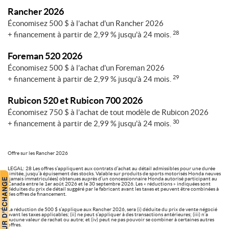
Rancher 2026
Économisez 500 $ à l’achat d'un Rancher 2026
28
+ financement à partir de 2,99 % jusqu'à 24 mois.
Foreman 520 2026
Économisez 500 $ à l’achat d'un Foreman 2026
29
+ financement à partir de 2,99 % jusqu'à 24 mois.
Rubicon 520 et Rubicon 700 2026
Économisez 750 $ à l’achat de tout modèle de Rubicon 2026
30
+ financement à partir de 2,99 % jusqu'à 24 mois.
Offre sur les Rancher 2026
LEGAL: 28 Les offres s’appliquent aux contrats d’achat au détail admissibles pour une durée
limitée, jusqu’à épuisement des stocks. Valable sur produits de sports motorisés Honda neuves
(jamais immatriculées) obtenues auprès d’un concessionnaire Honda autorisé participant au
Canada entre le 1er août 2026 et le 30 septembre 2026. Les « réductions » indiquées sont
déduites du prix de détail suggéré par le fabricant avant les taxes et peuvent être combinées à
des offres de financement.
La réduction de 500 $ s’applique aux Rancher 2026, sera (i) déduite du prix de vente négocié
avant les taxes applicables; (ii) ne peut s’appliquer à des transactions antérieures; (iii) n’a
aucune valeur de rachat ou autre; et (iv) peut ne pas pouvoir se combiner à certaines autres
offres.