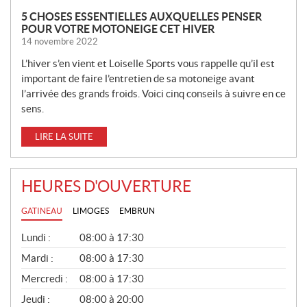
5 CHOSES ESSENTIELLES AUXQUELLES PENSER
POUR VOTRE MOTONEIGE CET HIVER
14 novembre 2022
L’hiver s’en vient et Loiselle Sports vous rappelle qu’il est
important de faire l’entretien de sa motoneige avant
l’arrivée des grands froids. Voici cinq conseils à suivre en ce
sens.
LIRE LA SUITE
HEURES D'OUVERTURE
GATINEAU
LIMOGES
EMBRUN
G
Lundi :
08:00 à 17:30
É
N
Mardi :
08:00 à 17:30
É
Mercredi :
08:00 à 17:30
R
A
Jeudi :
08:00 à 20:00
L