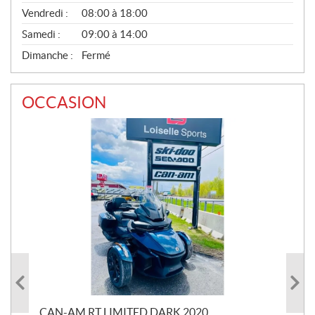
Vendredi :
08:00 à 18:00
Samedi :
09:00 à 14:00
Dimanche :
Fermé
OCCASION
 R
CAN-AM RT LIMITED DARK 2020
BRP