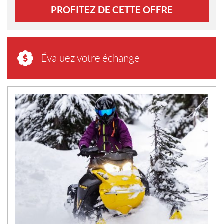
PROFITEZ DE CETTE OFFRE
Évaluez votre échange
N
O
U
V
E
L
L
E
S