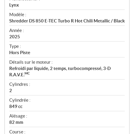
p
Lynx
é
Modèle :
c
Shredder DS 850 E-TEC Turbo R Hot Chili Metallic / Black
i
f
Année :
i
2025
c
Type :
a
Hors Piste
t
Détails sur le moteur :
i
Refroidi par liquide, 2 temps, turbocompressé, 3-D
o
MC
R.A.V.E.
n
s
Cylindres :
2
Cylindrée :
849 cc
Alésage :
82 mm
Course :