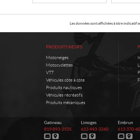
Les données sont affichées à titre indicati
PRODUITS NEUFS
Motoneiges
I
Motocyclettes
L
VTT
P
Véhicules côte à côte
F
Produits nautiques
Véhicules récréatifs
Produits mécaniques
C
L
Gatineau
Limoges
Embrun
o
o
T
T
T
819 893-2925
613 443-3260
613 370-6
n
i
é
é
é
N
I
N
I
N
I
l
l
l