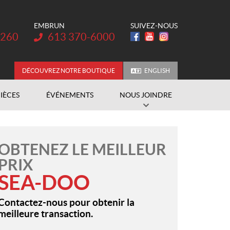
EMBRUN
SUIVEZ-NOUS
Téléphone :
3260
613 370-6000
DÉCOUVREZ NOTRE BOUTIQUE
ENGLISH
PIÈCES
ÉVÉNEMENTS
NOUS JOINDRE
OBTENEZ LE MEILLEUR
PRIX
SEA-DOO
Contactez-nous pour obtenir la
meilleure transaction.