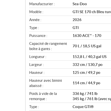
S
Manufacturier :
Sea-Doo
p
Modèle :
GTI SE 170 ch Bleu tur
é
c
Année :
2026
i
Type :
GTI
f
i
Puissance :
1630 ACE🅪 - 170
c
Capacité de rangement
70 L / 18,5 US gal
a
boîte à gants :
t
Longueur :
152,8 L / 40,3 gal US
i
o
Largeur :
332 cm / 130,7 po
n
Hauteur :
125 cm / 49,2 po
s
Hauteur avec bimini
114 cm / 44,9 po
abaissé :
Poids à vide de la
336 kg / 741 lb
remorque :
345 kg / 761 lb (avec 
Type :
Coque GTI®