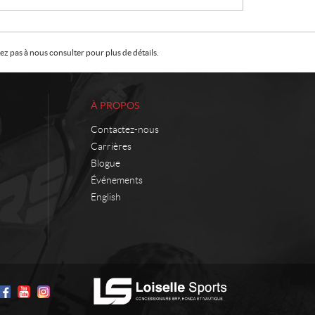
X
VOIR LES DÉTAILS
:
:
z pas à nous consulter pour plus de détails.
À PROPOS
Contactez-nous
Carrières
Blogue
Événements
English