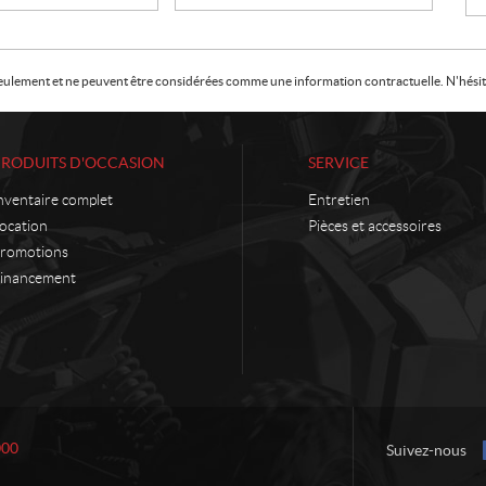
f seulement et ne peuvent être considérées comme une information contractuelle. N'hésite
PRODUITS D'OCCASION
SERVICE
nventaire complet
Entretien
ocation
Pièces et accessoires
romotions
inancement
000
Suivez-nous