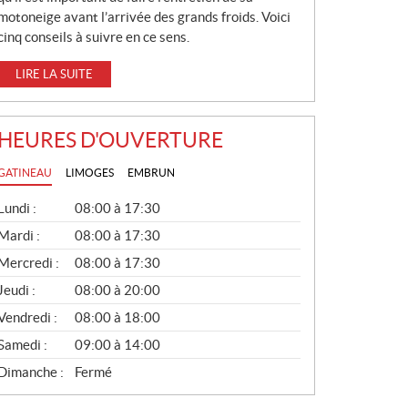
motoneige avant l’arrivée des grands froids. Voici
cinq conseils à suivre en ce sens.
LIRE LA SUITE
HEURES D'OUVERTURE
GATINEAU
LIMOGES
EMBRUN
G
Lundi :
08:00 à 17:30
É
N
Mardi :
08:00 à 17:30
É
Mercredi :
08:00 à 17:30
R
A
Jeudi :
08:00 à 20:00
L
Vendredi :
08:00 à 18:00
Samedi :
09:00 à 14:00
Dimanche :
Fermé