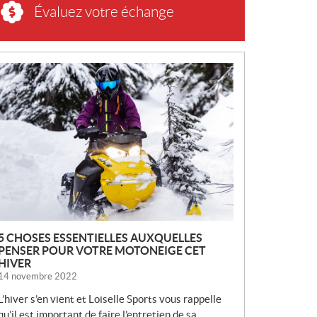
Évaluez votre échange
N
O
U
V
E
L
L
E
S
5 CHOSES ESSENTIELLES AUXQUELLES
PENSER POUR VOTRE MOTONEIGE CET
HIVER
14 novembre 2022
L’hiver s’en vient et Loiselle Sports vous rappelle
qu’il est important de faire l’entretien de sa