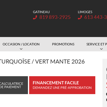
GATINEAU
LIMOGES
Téléphone :
Téléphone :
819 893-2925
613 443-
OCCASION / LOCATION
PROMOTIONS
SERVICE ET 
 TURQUOÎSE / VERT MANTE 2026
FINANCEMENT FACILE
CALCULATRICE
DE PAIEMENT
DEMANDEZ UNE PRÉ-APPROBATION