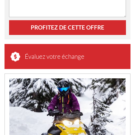
PROFITEZ DE CETTE OFFRE
Évaluez votre échange
N
O
U
V
E
L
L
E