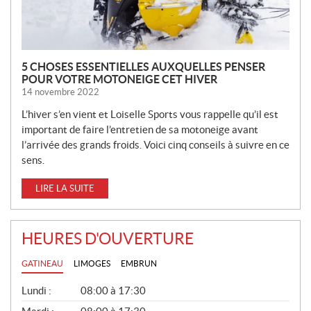
S
5 CHOSES ESSENTIELLES AUXQUELLES PENSER
POUR VOTRE MOTONEIGE CET HIVER
14 novembre 2022
L’hiver s’en vient et Loiselle Sports vous rappelle qu’il est
important de faire l’entretien de sa motoneige avant
l’arrivée des grands froids. Voici cinq conseils à suivre en ce
sens.
LIRE LA SUITE
HEURES D'OUVERTURE
GATINEAU
LIMOGES
EMBRUN
G
Lundi :
08:00 à 17:30
É
N