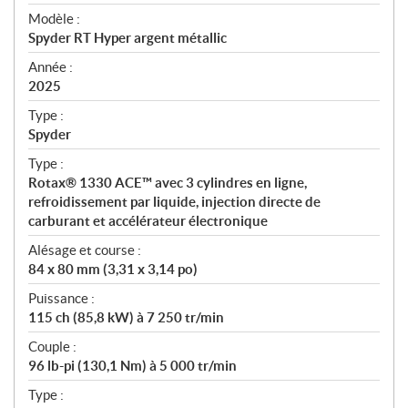
é
Modèle :
c
Spyder RT Hyper argent métallic
i
f
Année :
i
2025
c
Type :
a
Spyder
t
Type :
i
Rotax® 1330 ACE™ avec 3 cylindres en ligne,
o
refroidissement par liquide, injection directe de
n
carburant et accélérateur électronique
s
Alésage et course :
84 x 80 mm (3,31 x 3,14 po)
Puissance :
115 ch (85,8 kW) à 7 250 tr/min
Couple :
96 lb-pi (130,1 Nm) à 5 000 tr/min
Type :