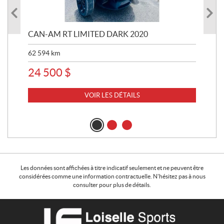
 R
CAN-AM RT LIMITED DARK 2020
BRP
62 594
km
16 
24 500
$
11
VOIR LES DÉTAILS
Les données sont affichées à titre indicatif seulement et ne peuvent être
considérées comme une information contractuelle. N'hésitez pas à nous
consulter pour plus de détails.
C
L
o
o