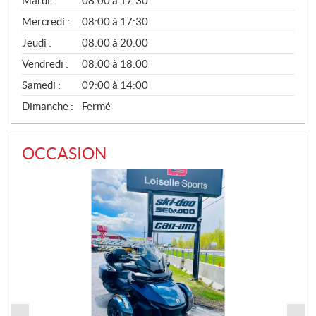
Mardi :
08:00 à 17:30
É
Mercredi :
08:00 à 17:30
R
A
Jeudi :
08:00 à 20:00
L
Vendredi :
08:00 à 18:00
Samedi :
09:00 à 14:00
Dimanche :
Fermé
OCCASION