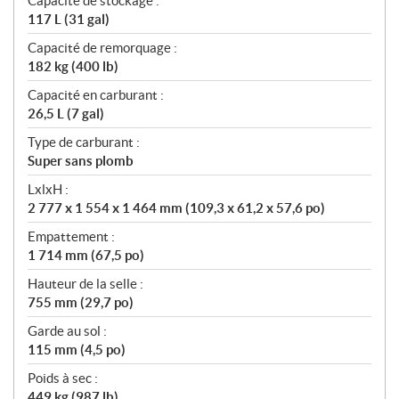
Capacité de stockage :
117 L (31 gal)
Capacité de remorquage :
182 kg (400 lb)
Capacité en carburant :
26,5 L (7 gal)
Type de carburant :
Super sans plomb
LxlxH :
2 777 x 1 554 x 1 464 mm (109,3 x 61,2 x 57,6 po)
Empattement :
1 714 mm (67,5 po)
Hauteur de la selle :
755 mm (29,7 po)
Garde au sol :
115 mm (4,5 po)
Poids à sec :
449 kg (987 lb)