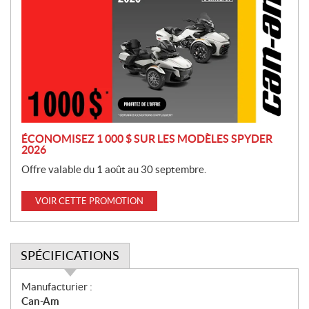
o
m
o
t
i
o
n
ÉCONOMISEZ 1 000 $ SUR LES MODÈLES SPYDER
2026
Offre valable du 1 août au 30 septembre.
VOIR CETTE PROMOTION
SPÉCIFICATIONS
S
Manufacturier :
p
Can-Am