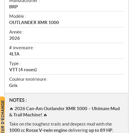
Manufacturier :
r
BRP
ç
u
Modèle :
OUTLANDER XMR 1000
Année :
2026
# inventaire :
4LTA
Type :
VTT (4 roues)
Couleur extérieure :
Gris
N
NOTES :
o
🔥
2026 Can‑Am Outlander XMR 1000 – Ultimate Mud
t
& Trail Machine!
🔥
e
Take on the toughest trails and deepest mud with the
s
1000 cc Rotax V‑twin engine
delivering
up to 89 HP
,