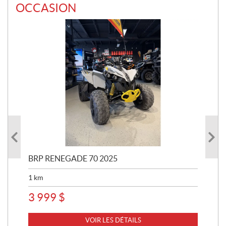
OCCASION
BRP RENEGADE 70 2025
BR
1
km
3 5
3 999
$
23
VOIR LES DÉTAILS