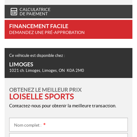
CALCULATRICE
DE PAIEMENT
FINANCEMENT FACILE
DEMANDEZ UNE PRÉ-APPROBATION
Ce véhicule est disponible chez :
LIMOGES
1021 ch. Limoges
,
Limoges
, ON
K0A 2M0
OBTENEZ LE MEILLEUR PRIX
LOISELLE SPORTS
Contactez-nous pour obtenir la meilleure transaction.
Nom complet :
*