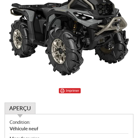
Imprimer
APERÇU
A
Condition:
p
Véhicule neuf
e