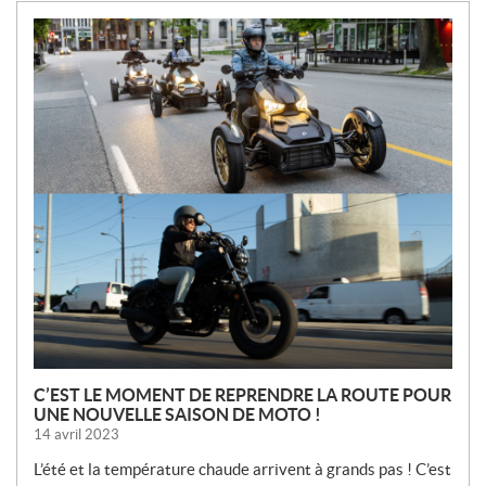
N
O
U
V
E
L
L
E
S
C’EST LE MOMENT DE REPRENDRE LA ROUTE POUR
UNE NOUVELLE SAISON DE MOTO !
14 avril 2023
L’été et la température chaude arrivent à grands pas ! C’est