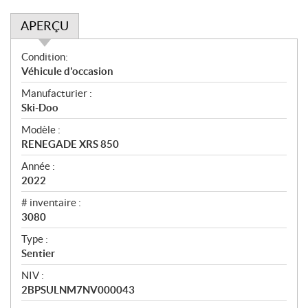
APERÇU
A
Condition:
p
Véhicule d'occasion
e
Manufacturier :
r
Ski-Doo
ç
u
Modèle :
RENEGADE XRS 850
Année :
2022
# inventaire :
3080
Type :
Sentier
NIV :
2BPSULNM7NV000043