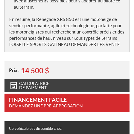
avec ajustements possibles pour s'adapter au pilote et
au terrain.
En résumé, la Renegade XRS 850 est une motoneige de
sentier performante, agile et technologique, parfaite pour
les motoneigistes qui recherchent un contrôle précis et des
performances de haut niveau sur tous types de terrains
LOISELLE SPORTS GATINEAU DEMANDER LES VENTE
14 500
$
Prix :
CALCULATRICE
DE PAIEMENT
FINANCEMENT FACILE
DEMANDEZ UNE PRÉ-APPROBATION
Ce véhicule est disponible chez :