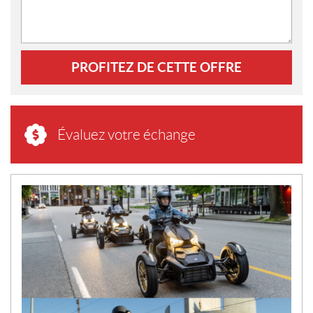
PROFITEZ DE CETTE OFFRE
Évaluez votre échange
N
O
U
V
E
L
L
E