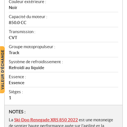
Couleur extérieure :
Noir
Capacité du moteur :
850.0 CC
Transmission :
CVT
Groupe motopropulseur :
Track
Système de refroidissement :
Refroidi au liquide
Essence :
Essence
Sièges :
1
N
NOTES :
o
La
Ski-Doo Renegade XRS 850 2022
est une motoneige
t
de sentier haute performance axée sur l'agilité et la