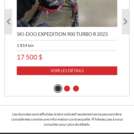
SKI-DOO EXPEDITION 900 TURBO R 2023
SK
20
1 814
km
2 2
17 500
$
12
VOIR LES DÉTAILS
Les données sont affichées à titre indicatif seulement et ne peuvent être
considérées comme une information contractuelle. N'hésitez pas à nous
consulter pour plus de détails.