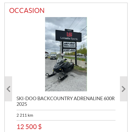
OCCASION
9
SKI-DOO BACKCOUNTRY ADRENALINE 600R
SKI
2025
8 0
2 211
km
18
12 500
$