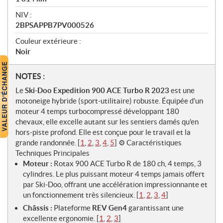
NIV :
2BPSAPPB7PV000526
Couleur extérieure :
Noir
N
NOTES :
o
Le
Ski-Doo Expedition 900 ACE Turbo R 2023
est une
t
motoneige hybride (sport-utilitaire) robuste. Équipée d'un
e
moteur 4 temps turbocompressé développant 180
s
chevaux, elle excelle autant sur les sentiers damés qu'en
hors-piste profond. Elle est conçue pour le travail et la
grande randonnée. [
1
,
2
,
3
,
4
,
5
] ⚙️ Caractéristiques
Techniques Principales
Moteur :
Rotax 900 ACE Turbo R de 180 ch, 4 temps, 3
cylindres. Le plus puissant moteur 4 temps jamais offert
par Ski-Doo, offrant une accélération impressionnante et
un fonctionnement très silencieux.
[
1
,
2
,
3
,
4
]
Châssis :
Plateforme
REV Gen4
garantissant une
excellente ergonomie.
[
1
,
2
,
3
]