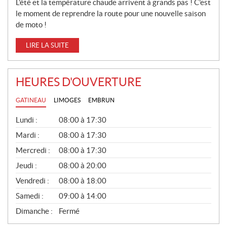
L’été et la température chaude arrivent à grands pas ! C’est
le moment de reprendre la route pour une nouvelle saison
de moto !
LIRE LA SUITE
HEURES D'OUVERTURE
GATINEAU
LIMOGES
EMBRUN
G
Lundi :
08:00 à 17:30
É
N
Mardi :
08:00 à 17:30
É
Mercredi :
08:00 à 17:30
R
A
Jeudi :
08:00 à 20:00
L
Vendredi :
08:00 à 18:00
Samedi :
09:00 à 14:00
Dimanche :
Fermé