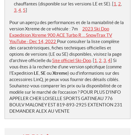
chauffantes (disponible sur les versions LE et SE).
[
1
,
2
,
3
,
4
,
5
]
Pour un aperçu des performances et de la maniabilité de la
version Xtreme de ce véhicule :
7m
2023 Ski Doo
Expedition Xtreme 900 ACE Turbo R ... SnowTrax TV
YouTube · Dec 14, 2022
Pour consulter la liste complète
des caractéristiques, fiches techniques officielles et
options de versions (LE ou SE) disponibles, visitez la page
d'archive officielle du
Site officiel Ski-Doo
. [
1
,
2
,
3
,
4
] Si
vous êtes à la recherche d'une version spécifique (comme
l'Expedition
LE
,
SE
ou
Xtreme
) ou d'informations sur des
accessoires LinQ, je peux vous fournir des détails ciblés.
Souhaitez-vous comparer les prix ou la disponibilité de ce
modèle sur le marché de l'occasion ? POUR PLUS D'INFO
APPELER CHER LOISELLE SPORTS GATINEAU 776
BOULV MALONEY EST 819-893-2925 EXTENTION 231
DEMANDER ALEX AU VENTE