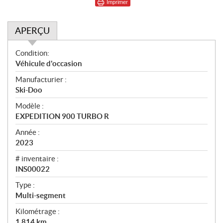
Imprimer
APERÇU
A
Condition:
p
Véhicule d'occasion
e
Manufacturier :
r
Ski-Doo
ç
u
Modèle :
EXPEDITION 900 TURBO R
Année :
2023
# inventaire :
INS00022
Type :
Multi-segment
Kilométrage :
1 814
km