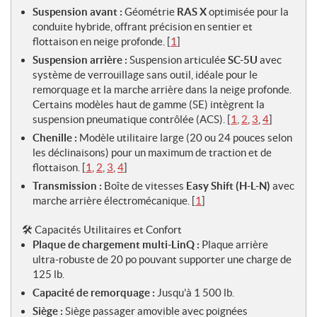
Suspension avant :
Géométrie
RAS X
optimisée pour la
conduite hybride, offrant précision en sentier et
flottaison en neige profonde.
[
1
]
Suspension arrière :
Suspension articulée
SC-5U
avec
système de verrouillage sans outil, idéale pour le
remorquage et la marche arrière dans la neige profonde.
Certains modèles haut de gamme (SE) intègrent la
suspension pneumatique contrôlée (ACS).
[
1
,
2
,
3
,
4
]
Chenille :
Modèle utilitaire large (20 ou 24 pouces selon
les déclinaisons) pour un maximum de traction et de
flottaison.
[
1
,
2
,
3
,
4
]
Transmission :
Boîte de vitesses
Easy Shift (H-L-N)
avec
marche arrière électromécanique.
[
1
]
🛠️ Capacités Utilitaires et Confort
Plaque de chargement multi-LinQ :
Plaque arrière
ultra-robuste de 20 po pouvant supporter une charge de
125 lb.
Capacité de remorquage :
Jusqu'à 1 500 lb.
Siège :
Siège passager amovible avec poignées