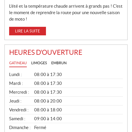
L’été et la température chaude arrivent à grands pas ! C’est
le moment de reprendre la route pour une nouvelle saison
de moto !
LIRE LA SUITE
HEURES D'OUVERTURE
GATINEAU
LIMOGES
EMBRUN
G
Lundi :
08:00 à 17:30
É
N
Mardi :
08:00 à 17:30
É
Mercredi :
08:00 à 17:30
R
A
Jeudi :
08:00 à 20:00
L
Vendredi :
08:00 à 18:00
Samedi :
09:00 à 14:00
Dimanche :
Fermé