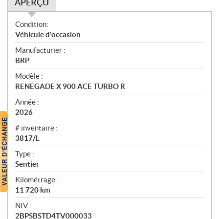
APERÇU
A
Condition:
p
Véhicule d'occasion
e
Manufacturier :
r
BRP
ç
u
Modèle :
RENEGADE X 900 ACE TURBO R
Année :
2026
# inventaire :
3817/L
Type :
Sentier
Kilométrage :
11 720
km
NIV :
2BPSBSTD4TV000033