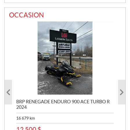
OCCASION
 R
BRP RENEGADE ENDURO 900 ACE TURBO R
BRP
2024
16 
16 679
km
11
12 500
$