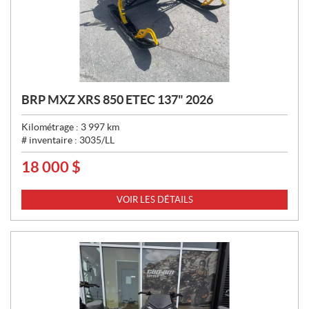
BRP MXZ XRS 850 ETEC 137" 2026
Kilométrage :
3 997
km
# inventaire :
3035/LL
18 000
$
P
R
I
VOIR LES DÉTAILS
X
: