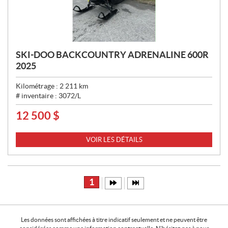
SKI-DOO BACKCOUNTRY ADRENALINE 600R
2025
Kilométrage :
2 211
km
# inventaire :
3072/L
12 500
$
P
R
I
VOIR LES DÉTAILS
X
:
1
Les données sont affichées à titre indicatif seulement et ne peuvent être