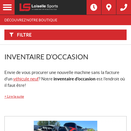
F
I
Filtre
L
Type
T
R
DÉCOUVREZ NOTRE BOUTIQUE
E
R
Catégorie
P
A
FILTRE
R
:
Marque
INVENTAIRE D’OCCASION
Année
Envie de vous procurer une nouvelle machine sans la facture
Prix
d’un
véhicule neuf
? Notre
inventaire d’occasion
est l’endroit où
il faut être!
Inventaire
CHERCHER
+
Lire la suite