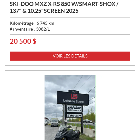
SKI-DOO MXZ X-RS 850 W/SMART-SHOX /
137" & 10.25"SCREEN 2025
Kilométrage :
6 745
km
# inventaire :
3082/L
20 500
$
P
R
I
VOIR LES DÉTAILS
X
: