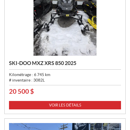
SKI-DOO MXZ XRS 850 2025
Kilométrage :
6 745
km
# inventaire :
3082L
20 500
$
P
R
I
VOIR LES DÉTAILS
X
: