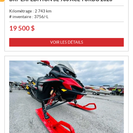
Kilométrage :
2 743
km
# inventaire :
3756/-L
19 500
$
P
R
I
VOIR LES DÉTAILS
X
: