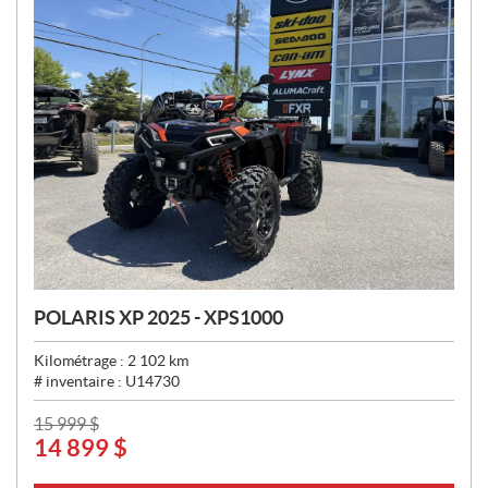
POLARIS XP 2025 - XPS1000
Kilométrage :
2 102
km
# inventaire :
U14730
P
15 999
$
14 899
$
R
I