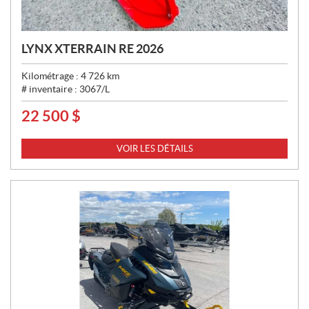
LYNX XTERRAIN RE 2026
Kilométrage :
4 726
km
# inventaire :
3067/L
22 500
$
P
R
I
VOIR LES DÉTAILS
X
: