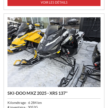
X
VOIR LES DÉTAILS
:
SKI-DOO MXZ 2025 - XRS 137''
Kilométrage :
6 284
km
# inventaire :
3052G