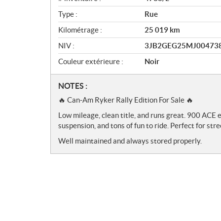
Type :
Rue
Kilométrage :
25 019
km
NIV :
3JB2GEG25MJ00473
Couleur extérieure :
Noir
N
NOTES :
o
🔥 Can-Am Ryker Rally Edition For Sale 🔥
t
Low mileage, clean title, and runs great. 900 ACE
e
suspension, and tons of fun to ride. Perfect for stre
s
Well maintained and always stored properly.