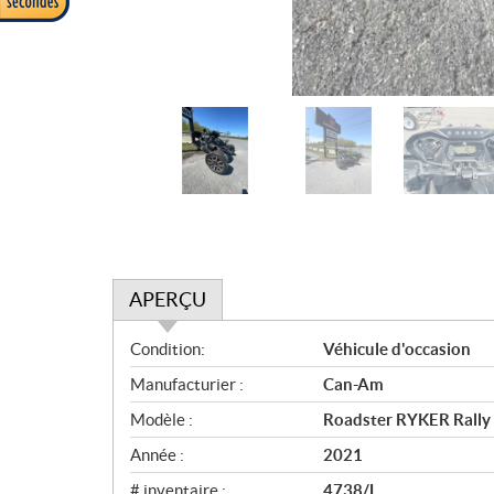
APERÇU
A
Condition:
Véhicule d'occasion
p
Manufacturier :
Can-Am
e
r
Modèle :
Roadster RYKER Rally 
ç
Année :
2021
u
# inventaire :
4738/L