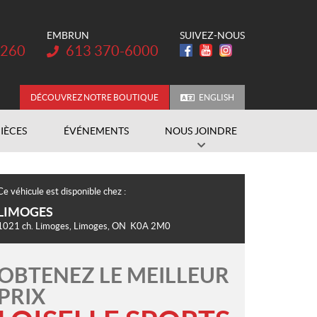
EMBRUN
SUIVEZ-NOUS
Téléphone :
3260
613 370-6000
DÉCOUVREZ NOTRE BOUTIQUE
ENGLISH
PIÈCES
ÉVÉNEMENTS
NOUS JOINDRE
Ce véhicule est disponible chez :
LIMOGES
1021 ch. Limoges
,
Limoges
, ON
K0A 2M0
OBTENEZ LE MEILLEUR
PRIX