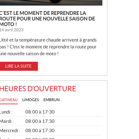
C’EST LE MOMENT DE REPRENDRE LA
ROUTE POUR UNE NOUVELLE SAISON DE
MOTO !
14 avril 2023
L’été et la température chaude arrivent à grands
pas ! C’est le moment de reprendre la route pour
une nouvelle saison de moto !
LIRE LA SUITE
HEURES D'OUVERTURE
GATINEAU
LIMOGES
EMBRUN
G
Lundi :
08:00 à 17:30
É
N
Mardi :
08:00 à 17:30
É
Mercredi :
08:00 à 17:30
R
A