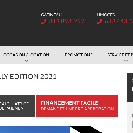
GATINEAU
LIMOGES
Téléphone :
Téléphone :
819 893-2925
613 443-
OCCASION / LOCATION
PROMOTIONS
SERVICE ET 
LY EDITION 2021
FINANCEMENT FACILE
CALCULATRICE
DE PAIEMENT
DEMANDEZ UNE PRÉ-APPROBATION