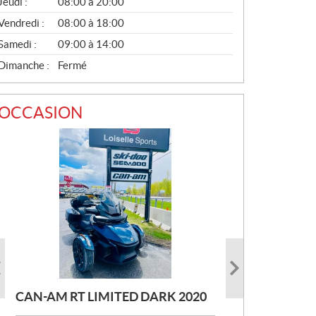
Jeudi :
08:00 à 20:00
L
Vendredi :
08:00 à 18:00
Samedi :
09:00 à 14:00
Dimanche :
Fermé
OCCASION
CAN-AM RT LIMITED DARK 2020
CAN-AM SPYDER RT LIMITED
CAN-AM SPYDER RT-LTD 2020
2019