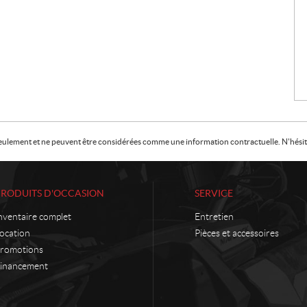
f seulement et ne peuvent être considérées comme une information contractuelle. N'hésite
PRODUITS D'OCCASION
SERVICE
nventaire complet
Entretien
ocation
Pièces et accessoires
romotions
inancement