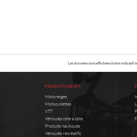
Les données sont affichées à titre indicati
PRODUITS NEUFS
Motoneiges
I
Motocyclettes
L
VTT
P
Véhicules côte à côte
F
Produits nautiques
Véhicules récréatifs