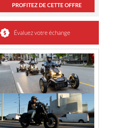
PROFITEZ DE CETTE OFFRE
Évaluez votre échange
N
O
U
V
E
L
L
E
S