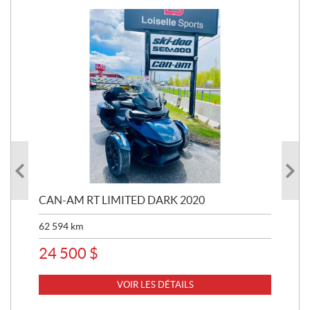
 R
CAN-AM RT LIMITED DARK 2020
BRP
62 594
km
16 
24 500
$
11
VOIR LES DÉTAILS