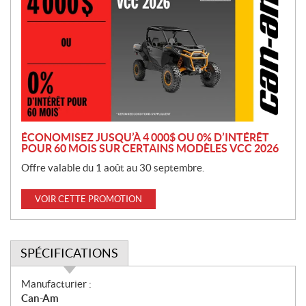
o
m
o
t
i
o
n
ÉCONOMISEZ JUSQU’À 4 000$ OU 0% D’INTÉRÊT
POUR 60 MOIS SUR CERTAINS MODÈLES VCC 2026
Offre valable du 1 août au 30 septembre.
VOIR CETTE PROMOTION
SPÉCIFICATIONS
S
Manufacturier :
p
Can-Am