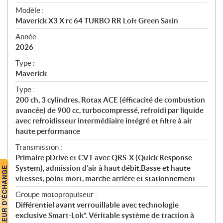
é
Modèle :
c
Maverick X3 X rc 64 TURBO RR Loft Green Satin
i
f
Année :
i
2026
c
Type :
a
Maverick
t
Type :
i
200 ch, 3 cylindres, Rotax ACE (éfficacité de combustion
o
avancée) de 900 cc, turbocompressé, refroidi par liquide
n
avec refroidisseur intermédiaire intégré et filtre à air
s
haute performance
Transmission :
Primaire pDrive et CVT avec QRS-X (Quick Response
System), admission d’air à haut débit,Basse et haute
vitesses, point mort, marche arrière et stationnement
Groupe motopropulseur :
Différentiel avant verrouillable avec technologie
exclusive Smart-Lok*. Véritable système de traction à