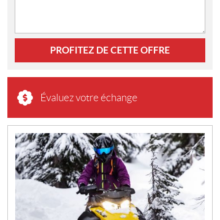
PROFITEZ DE CETTE OFFRE
Évaluez votre échange
N
O
U
V
E
L
L
E