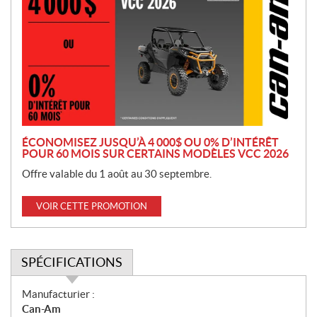
o
m
o
t
i
o
n
ÉCONOMISEZ JUSQU’À 4 000$ OU 0% D’INTÉRÊT
POUR 60 MOIS SUR CERTAINS MODÈLES VCC 2026
Offre valable du 1 août au 30 septembre.
VOIR CETTE PROMOTION
SPÉCIFICATIONS
S
Manufacturier :
p
Can-Am