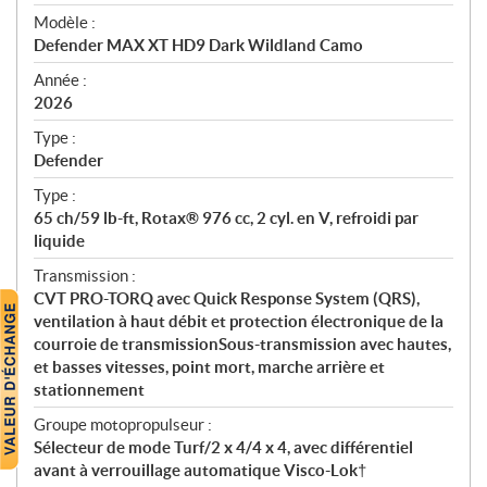
é
Modèle :
c
Defender MAX XT HD9 Dark Wildland Camo
i
f
Année :
i
2026
c
Type :
a
Defender
t
Type :
i
65 ch/59 lb-ft, Rotax® 976 cc, 2 cyl. en V, refroidi par
o
liquide
n
s
Transmission :
CVT PRO-TORQ avec Quick Response System (QRS),
ventilation à haut débit et protection électronique de la
courroie de transmissionSous-transmission avec hautes,
et basses vitesses, point mort, marche arrière et
stationnement
Groupe motopropulseur :
Sélecteur de mode Turf/2 x 4/4 x 4, avec différentiel
avant à verrouillage automatique Visco-Lok†