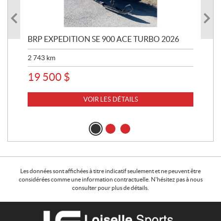
BRP EXPEDITION SE 900 ACE TURBO 2026
BR
20
2 743
km
6 2
19 500
$
13
VOIR LES DÉTAILS
Les données sont affichées à titre indicatif seulement et ne peuvent être
considérées comme une information contractuelle. N'hésitez pas à nous
consulter pour plus de détails.
C
L