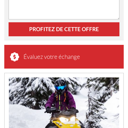
PROFITEZ DE CETTE OFFRE
Évaluez votre échange
N
O
U
V
E
L
L
E