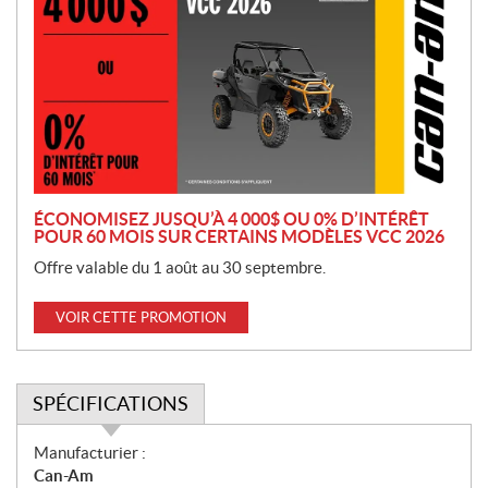
o
m
o
t
i
o
n
ÉCONOMISEZ JUSQU’À 4 000$ OU 0% D’INTÉRÊT
POUR 60 MOIS SUR CERTAINS MODÈLES VCC 2026
Offre valable du 1 août au 30 septembre.
VOIR CETTE PROMOTION
SPÉCIFICATIONS
S
Manufacturier :
p
Can-Am