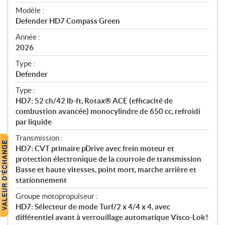
é
Modèle :
c
Defender HD7 Compass Green
i
f
Année :
i
2026
c
Type :
a
Defender
t
Type :
i
HD7: 52 ch/42 lb-ft, Rotax® ACE (efficacité de
o
combustion avancée) monocylindre de 650 cc, refroidi
n
par liquide
s
Transmission :
HD7: CVT primaire pDrive avec frein moteur et
protection électronique de la courroie de transmission
Basse et haute vitesses, point mort, marche arrière et
stationnement
Groupe motopropulseur :
HD7: Sélecteur de mode Turf/2 x 4/4 x 4, avec
différentiel avant à verrouillage automatique Visco-Lok†