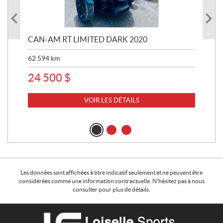
 R
CAN-AM RT LIMITED DARK 2020
BRP
62 594
km
16 
24 500
$
11
VOIR LES DÉTAILS
Les données sont affichées à titre indicatif seulement et ne peuvent être
considérées comme une information contractuelle. N'hésitez pas à nous
consulter pour plus de détails.
C
L