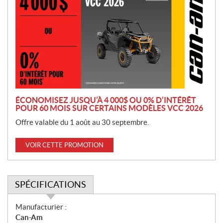
o
m
o
t
i
o
n
ÉCONOMISEZ JUSQU’À 4 000$ OU 0% D’INTÉRÊT
POUR 60 MOIS SUR CERTAINS MODÈLES VCC 2026
Offre valable du 1 août au 30 septembre.
VOIR CETTE PROMOTION
SPÉCIFICATIONS
S
Manufacturier :
p
Can-Am