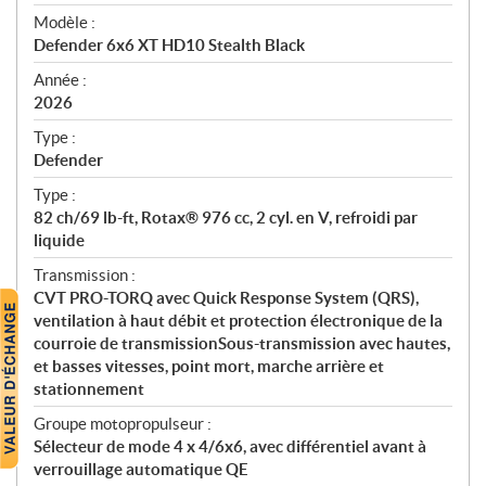
é
Modèle :
c
Defender 6x6 XT HD10 Stealth Black
i
f
Année :
i
2026
c
Type :
a
Defender
t
Type :
i
82 ch/69 lb-ft, Rotax® 976 cc, 2 cyl. en V, refroidi par
o
liquide
n
s
Transmission :
CVT PRO-TORQ avec Quick Response System (QRS),
ventilation à haut débit et protection électronique de la
courroie de transmissionSous-transmission avec hautes,
et basses vitesses, point mort, marche arrière et
stationnement
Groupe motopropulseur :
Sélecteur de mode 4 x 4/6x6, avec différentiel avant à
verrouillage automatique QE