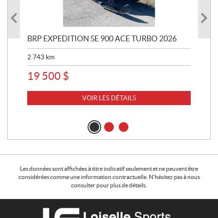
BRP EXPEDITION SE 900 ACE TURBO 2026
BR
20
2 743
km
6 2
19 500
$
13
VOIR LES DÉTAILS
Les données sont affichées à titre indicatif seulement et ne peuvent être
considérées comme une information contractuelle. N'hésitez pas à nous
consulter pour plus de détails.
C
L