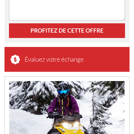
PROFITEZ DE CETTE OFFRE
Évaluez votre échange
N
O
U
V
E
L
L
E