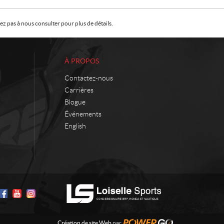
z pas à nous consulter pour plus de détails.
À PROPOS
Contactez-nous
Carrières
Blogue
Événements
English
Création de site Web
par