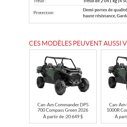
Treuil :
Treuil de 2 041 kg (4 5
Demi-portes de qualit
Protection :
haute résistance, Gard
CES MODÈLES PEUVENT AUSSI 
Can-Am Commander DPS
Can-Am 
700 Compass Green 2026
1000R Co
À partir de :
20 649
$
À part