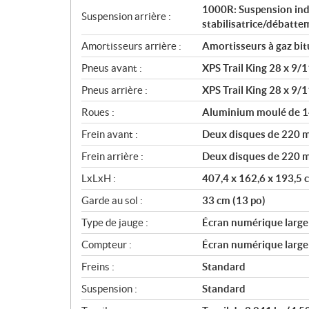
1000R: Suspension ind
Suspension arrière :
stabilisatrice/débatte
Amortisseurs arrière :
Amortisseurs à gaz bi
Pneus avant :
XPS Trail King 28 x 9/1
Pneus arrière :
XPS Trail King 28 x 9/1
Roues :
Aluminium moulé de 1
Frein avant :
Deux disques de 220 mm
Frein arrière :
Deux disques de 220 mm
LxLxH :
407,4 x 162,6 x 193,5 c
Garde au sol :
33 cm (13 po)
Type de jauge :
Écran numérique large 
Compteur :
Écran numérique large 
Freins :
Standard
Suspension :
Standard