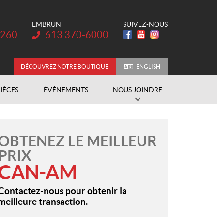
EMBRUN
SUIVEZ-NOUS
Téléphone :
3260
613 370-6000
DÉCOUVREZ NOTRE BOUTIQUE
ENGLISH
PIÈCES
ÉVÉNEMENTS
NOUS JOINDRE
OBTENEZ LE MEILLEUR
PRIX
CAN-AM
Contactez-nous pour obtenir la
meilleure transaction.