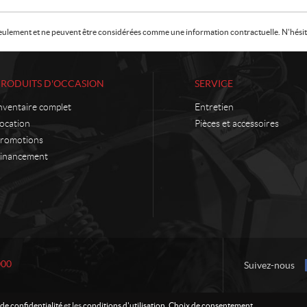
f seulement et ne peuvent être considérées comme une information contractuelle. N'hésite
PRODUITS D'OCCASION
SERVICE
nventaire complet
Entretien
ocation
Pièces et accessoires
romotions
inancement
000
Suivez-nous
 de confidentialité
et les
conditions d'utilisation
.
Choix de consentement