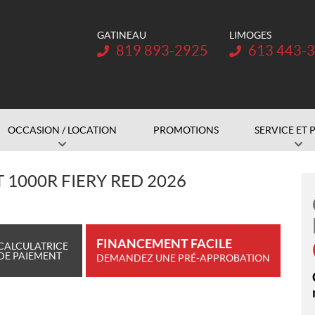
GATINEAU
LIMOGES
Téléphone :
Téléphone :
819 893-2925
613 443-
OCCASION / LOCATION
PROMOTIONS
SERVICE ET 
1000R FIERY RED 2026
FINANCEMENT FACILE
CALCULATRICE
DE PAIEMENT
DEMANDEZ UNE PRÉ-APPROBATION