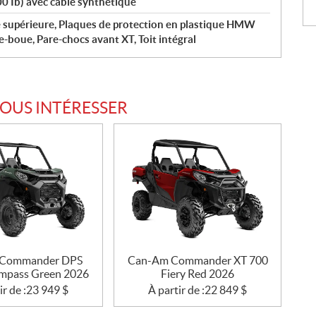
00 Ib) avec câble synthétique
é supérieure, Plaques de protection en plastique HMW
e-boue, Pare-chocs avant XT, Toit intégral
VOUS INTÉRESSER
Commander DPS
Can-Am Commander XT 700
mpass Green 2026
Fiery Red 2026
ir de :
23 949
$
À partir de :
22 849
$