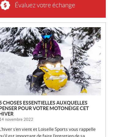
Évaluez votre échange
N
O
U
V
E
L
L
E
S
5 CHOSES ESSENTIELLES AUXQUELLES
PENSER POUR VOTRE MOTONEIGE CET
HIVER
14 novembre 2022
L’hiver s’en vient et Loiselle Sports vous rappelle
qu’il est important de faire l’entretien de sa