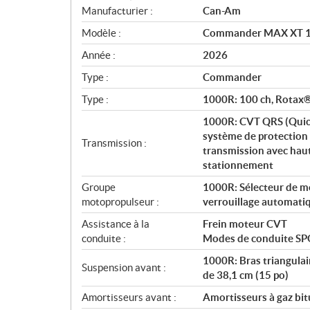
S
Manufacturier :
Can-Am
p
Modèle :
Commander MAX XT 10
é
c
Année :
2026
i
Type :
Commander
f
i
Type :
1000R: 100 ch, Rotax® d
c
1000R: CVT QRS (Quick
a
système de protection 
Transmission :
t
transmission avec haute
i
stationnement
o
Groupe
1000R: Sélecteur de mod
n
motopropulseur :
verrouillage automati
s
Assistance à la
Frein moteur CVT
conduite :
Modes de conduite S
1000R: Bras triangulai
Suspension avant :
de 38,1 cm (15 po)
Amortisseurs avant :
Amortisseurs à gaz bi