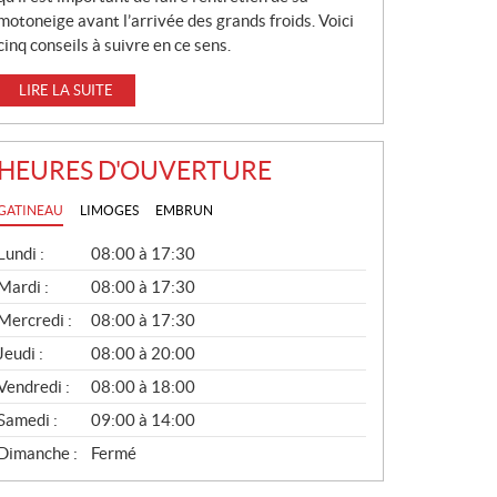
motoneige avant l’arrivée des grands froids. Voici
cinq conseils à suivre en ce sens.
LIRE LA SUITE
HEURES D'OUVERTURE
GATINEAU
LIMOGES
EMBRUN
G
Lundi :
08:00 à 17:30
É
N
Mardi :
08:00 à 17:30
É
Mercredi :
08:00 à 17:30
R
A
Jeudi :
08:00 à 20:00
L
Vendredi :
08:00 à 18:00
Samedi :
09:00 à 14:00
Dimanche :
Fermé