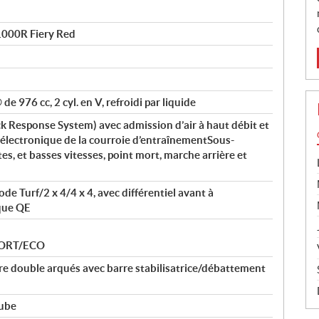
00R Fiery Red
e 976 cc, 2 cyl. en V, refroidi par liquide
 Response System) avec admission d’air à haut débit et
électronique de la courroie d’entraînementSous-
s, et basses vitesses, point mort, marche arrière et
e Turf/2 x 4/4 x 4, avec différentiel avant à
que QE
PORT/ECO
re double arqués avec barre stabilisatrice/débattement
tube